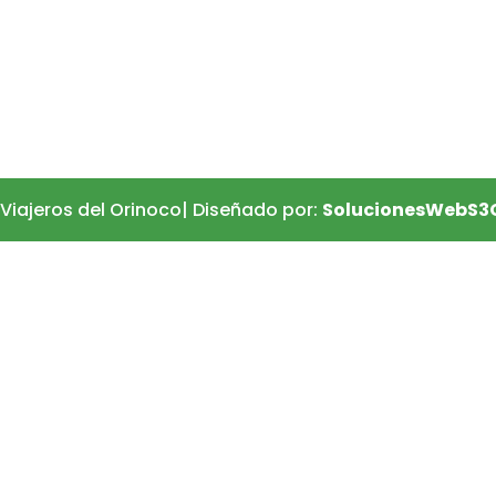
Viajeros del Orinoco| Diseñado por:
SolucionesWebS3