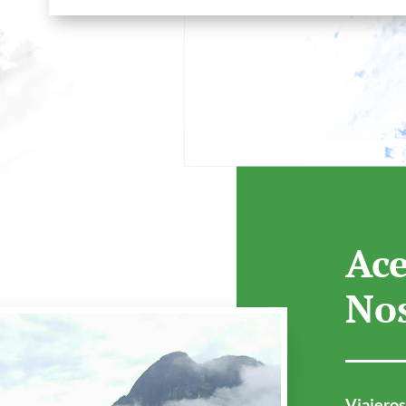
Ace
No
Viajeros