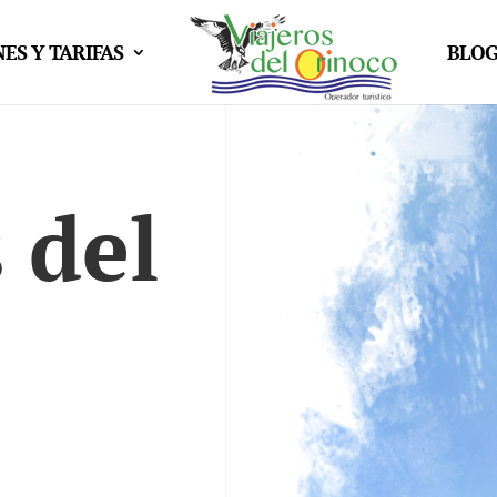
ES Y TARIFAS
BLO
 del