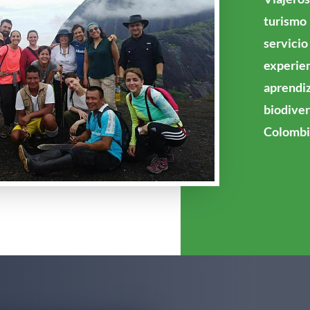
turismo
servicio
experien
aprend
biodive
Colombi