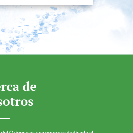
rca de
sotros
 del Orinoco es una empresa dedicada al