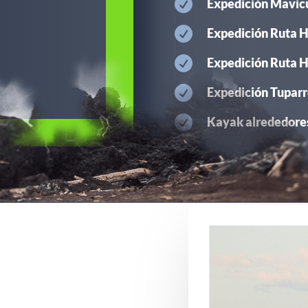

Expedición Mavicu

Expedición Ruta H

Expedición Ruta H

Expedición Tuparr

Kayak alrededores