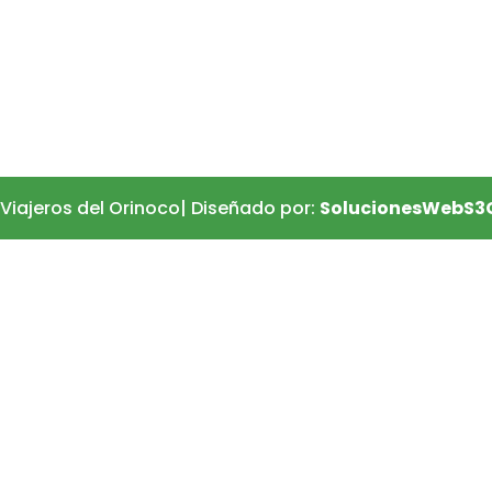
Viajeros del Orinoco| Diseñado por:
SolucionesWebS3