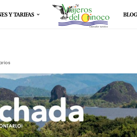
ES Y TARIFAS
BLO
arios